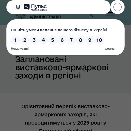
Головна
Заплановані
виставково-ярмаркові
заходи в регіоні
Орієнтовний перелік виставково-
ярмаркових заходів, які
проводитимуться у 2025 році у
Полтавській області